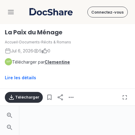
Connectez-vous
DocShare
La Paix du Ménage
Accueil
›
Documents
›
Récits & Romans
Jul 6, 2026
5
0
Télécharger par
Clementine
Lire les détails
Télécharger