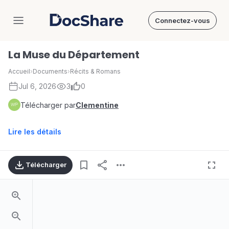
Connectez-vous
DocShare
La Muse du Département
Accueil
›
Documents
›
Récits & Romans
Jul 6, 2026
3
0
Télécharger par
Clementine
Lire les détails
Télécharger