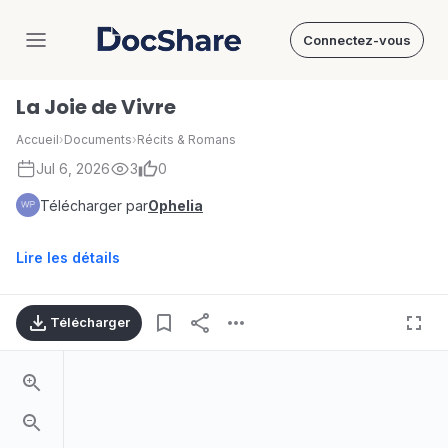
Connectez-vous
DocShare
La Joie de Vivre
Accueil
›
Documents
›
Récits & Romans
Jul 6, 2026
3
0
Télécharger par
Ophelia
Lire les détails
Télécharger