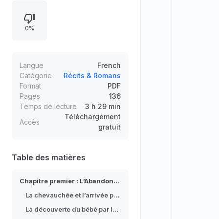
Le paquet de lainages caché à
l’entrée contient un enfant vivant. La
0%
mère Honoré, pauvre bergère
solitaire, observe puis découvre le
bébé, le vérifie et le transporte
jusqu’à sa maison, bouleversée par
Langue
French
la détresse du nouveau-né.
Catégorie
Récits & Romans
Format
PDF
Pages
136
Temps de lecture
3 h 29 min
Téléchargement
Accès
gratuit
Table des matières
Chapitre premier : L’Abandonnée
La chevauchée et l’arrivée près de la grotte
La découverte du bébé par la mère Honoré