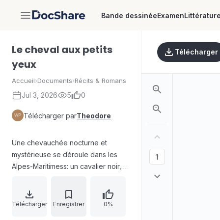
Bande dessinée
Examen
Littératur
DocShare
Le cheval aux petits
Télécharger
yeux
Accueil
›
Documents
›
Récits & Romans
Jul 3, 2026
5
0
Télécharger par
Theodore
Une chevauchée nocturne et
mystérieuse se déroule dans les
Alpes-Maritimess: un cavalier noir,
dont l’identité reste indécidable,
franchit des obstacles sans s’arrêter
et conduit un cheval gris pommelé à
Télécharger
Enregistrer
0%
yeux étranges jusqu’à une grotte.