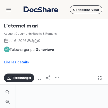
Connectez-vous
DocShare
L’éternel mari
Accueil
›
Documents
›
Récits & Romans
Jul 6, 2026
3
0
Télécharger par
Genevieve
Lire les détails
Télécharger