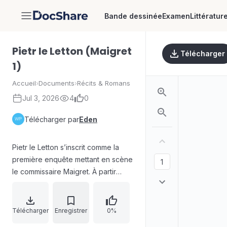
Bande dessinée
Examen
Littératur
DocShare
Pietr le Letton (Maigret
Télécharger
1)
Accueil
›
Documents
›
Récits & Romans
Jul 3, 2026
4
0
Télécharger par
Eden
Pietr le Letton s’inscrit comme la
première enquête mettant en scène
le commissaire Maigret. À partir
d’une série de télégrammes codés
de la CIPC, Maigret suit le passage
et le déplacement d’un suspect
Télécharger
Enregistrer
0%
signalé entre Cracovie, Brême,