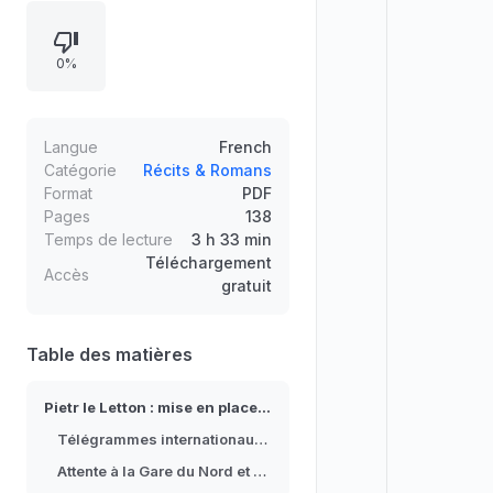
Amsterdam et Bruxelles, avant son
embarquement vers Paris. La
0%
narration décrit l’analyse des
dépêches en langage international
secret, la confrontation
d’informations concordantes, puis la
Langue
French
préparation minutieuse de Maigret
Catégorie
Récits & Romans
Format
PDF
pour l’attente à la Gare du Nord,
Pages
138
dans un contexte de tempête et de
Temps de lecture
3 h 33 min
perturbations.
Téléchargement
Accès
gratuit
Table des matières
Pietr le Letton : mise en place de l’enquête
Télégrammes internationaux et informations croisées
Attente à la Gare du Nord et contexte de tempête