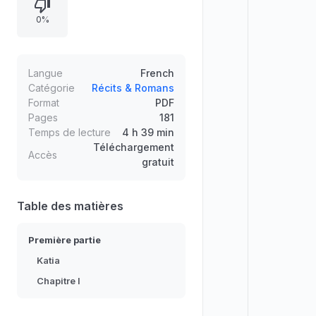
son isolement intérieur, né dès
0%
l’enfance et renforcé par une
passion dévorante, et fait sentir la
tension entre la médiocrité
quotidienne et l’appel d’une
Langue
French
existence extérieure qu’il repousse
Catégorie
Récits & Romans
Format
PDF
tout en la subissant.
Pages
181
Temps de lecture
4 h 39 min
Téléchargement
Accès
gratuit
Table des matières
Première partie
Katia
Chapitre I