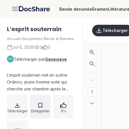
Bande dessinée
Examen
Littératur
DocShare
L’esprit souterrain
Télécharger
Accueil
›
Documents
›
Récits & Romans
Jul 6, 2026
3
0
Télécharger par
Genevieve
L’esprit souterrain met en scène
Ordinov, jeune homme isolé qui
cherche une chambre après le
départ de sa logeuse. Tandis qu’il
observe la vie de rue et la foule
avec un intérêt d’abord distrait puis
Télécharger
Enregistrer
0%
intense, il se laisse envahir par des
sensations nouvelles. Le récit ancre