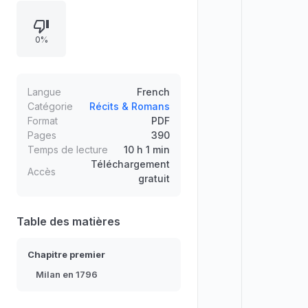
propagande religieuse aux
comportements joyeux des soldats,
0%
décrit les contraintes sociales et
économiques, puis illustre
l’enthousiasme populaire à travers
caricature, affiches et fêtes. La
Langue
French
contribution de guerre bouleverse
Catégorie
Récits & Romans
Format
PDF
les esprits et accélère la rupture
Pages
390
des idées anciennes.
Temps de lecture
10 h 1 min
Téléchargement
Accès
gratuit
Table des matières
Chapitre premier
Milan en 1796