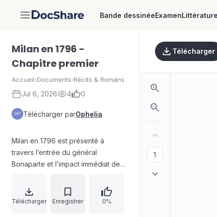
Bande dessinée
Examen
Littératur
DocShare
Milan en 1796 -
Télécharger
Chapitre premier
Accueil
›
Documents
›
Récits & Romans
Jul 6, 2026
4
0
Télécharger par
Ophelia
Milan en 1796 est présenté à
travers l’entrée du général
Bonaparte et l’impact immédiat de
l’armée française sur une ville
marquée par les habitudes
autrichiennes et par un ordre
Télécharger
Enregistrer
0%
ancien. Le récit oppose la