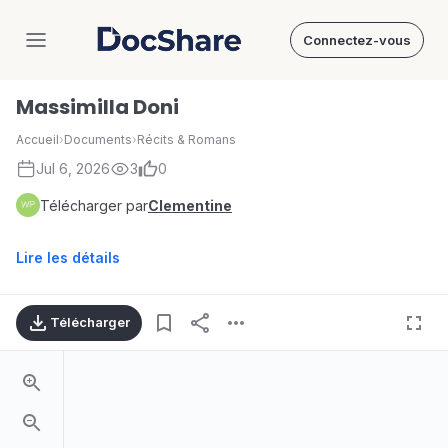
Connectez-vous
DocShare
Massimilla Doni
Accueil
›
Documents
›
Récits & Romans
Jul 6, 2026
3
0
Télécharger par
Clementine
Lire les détails
Télécharger