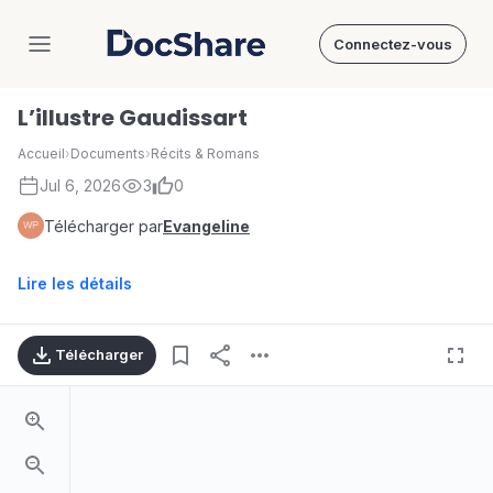
Connectez-vous
DocShare
L’illustre Gaudissart
Accueil
›
Documents
›
Récits & Romans
Jul 6, 2026
3
0
Télécharger par
Evangeline
Lire les détails
Télécharger