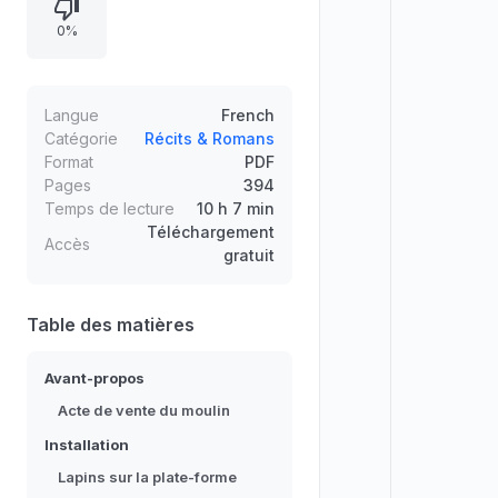
vivant de l’arrivée : lapins installés
0%
en “quartier général”, hibou ancien
locataire demeurant sur l’arbre de
couche, et atmosphère à la fois
drôle et mélancolique. L’ensemble
Langue
French
établit le décor et le ton des lettres,
Catégorie
Récits & Romans
Format
PDF
entre observation sensible et
Pages
394
évocation du terroir.
Temps de lecture
10 h 7 min
Téléchargement
Accès
gratuit
Table des matières
Avant-propos
Acte de vente du moulin
Installation
Lapins sur la plate-forme