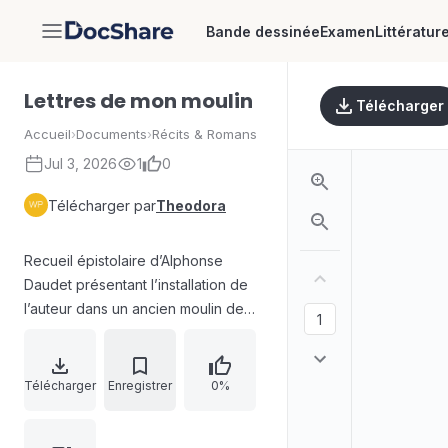
Bande dessinée
Examen
Littératur
DocShare
Lettres de mon moulin
Télécharger
Accueil
›
Documents
›
Récits & Romans
Jul 3, 2026
1
0
Télécharger par
Theodora
Recueil épistolaire d’Alphonse
Daudet présentant l’installation de
l’auteur dans un ancien moulin de
Provence, longtemps abandonné et
envahi par la végétation. Le texte
s’ouvre sur un acte notarié
Télécharger
Enregistrer
0%
décrivant la vente du moulin à
Daudet, puis enchaîne avec un récit