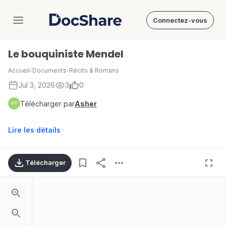
Connectez-vous
DocShare
Le bouquiniste Mendel
Accueil
›
Documents
›
Récits & Romans
Jul 3, 2026
3
0
Télécharger par
Asher
Lire les détails
Télécharger