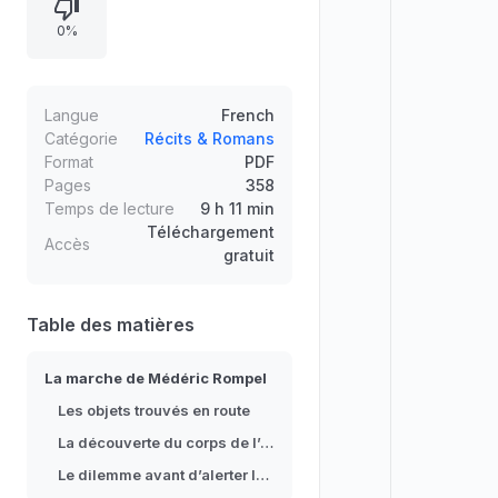
d’années, recouverte d’un
0%
mouchoir, avec un peu de sang.
Entre devoir envers la justice et
crainte d’un crime, il se précipite
prévenir le maire.
Langue
French
Catégorie
Récits & Romans
Format
PDF
Pages
358
Temps de lecture
9 h 11 min
Téléchargement
Accès
gratuit
Table des matières
La marche de Médéric Rompel
Les objets trouvés en route
La découverte du corps de l’enfant
Le dilemme avant d’alerter la justice