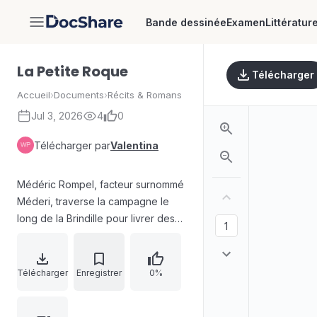
Bande dessinée
Examen
Littératur
DocShare
La Petite Roque
Télécharger
Accueil
›
Documents
›
Récits & Romans
Jul 3, 2026
4
0
Télécharger par
Valentina
Médéric Rompel, facteur surnommé
Méderi, traverse la campagne le
long de la Brindille pour livrer des
lettres. En suivant la rivière, il
recueille d’abord de petits objets
perdus, puis découvre une scène
Télécharger
Enregistrer
0%
glaçante sous la futaie : le corps nu
d’une fillette d’une douzaine