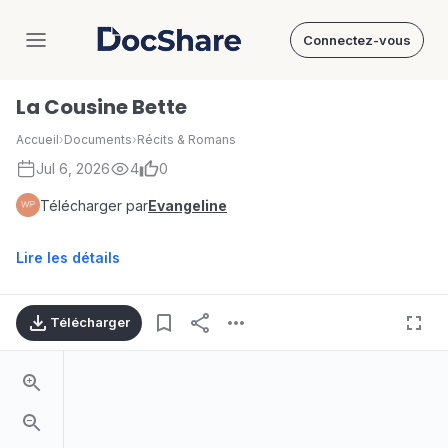
Connectez-vous
DocShare
La Cousine Bette
Accueil
›
Documents
›
Récits & Romans
Jul 6, 2026
4
0
Télécharger par
Evangeline
Lire les détails
Télécharger