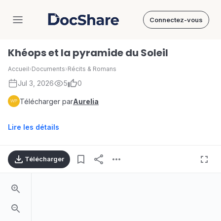
Connectez-vous
DocShare
Khéops et la pyramide du Soleil
Accueil
›
Documents
›
Récits & Romans
Jul 3, 2026
5
0
Télécharger par
Aurelia
Lire les détails
Télécharger