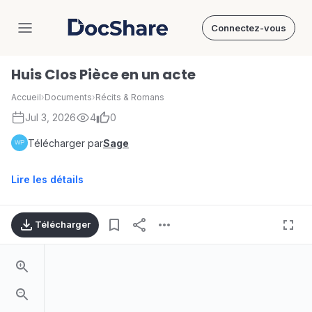
Connectez-vous
DocShare
Huis Clos Pièce en un acte
Accueil
›
Documents
›
Récits & Romans
Jul 3, 2026
4
0
Télécharger par
Sage
Lire les détails
Télécharger