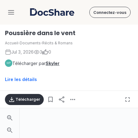
Connectez-vous
DocShare
Poussière dans le vent
Accueil
›
Documents
›
Récits & Romans
Jul 3, 2026
3
0
Télécharger par
Skyler
Lire les détails
Télécharger