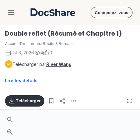
Connectez-vous
DocShare
Double reflet (Résumé et Chapitre 1)
Accueil
›
Documents
›
Récits & Romans
Jul 3, 2026
4
0
Télécharger par
River Wang
Lire les détails
Télécharger