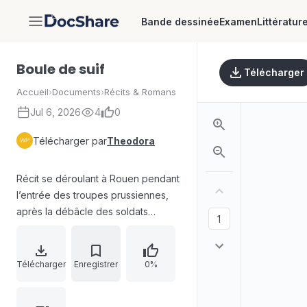
Bande dessinée
Examen
Littératur
DocShare
Boule de suif
Télécharger
Accueil
›
Documents
›
Récits & Romans
Jul 6, 2026
4
0
Télécharger par
Theodora
Récit se déroulant à Rouen pendant
l’entrée des troupes prussiennes,
après la débâcle des soldats
français. La ville, d’abord gagnée
par le silence et l’angoisse, voit
l’arrivée progressive des
Télécharger
Enregistrer
0%
envahisseurs et l’installation de
l’occupation. La narration oppose la