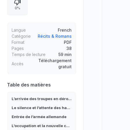
misère et la fatigue des troupes en
0%
déroute à la peur des habitants,
puis à l’affolement qui naît du “droit
de guerre”. L’hostilité se transforme
en prudence domestique où l’on
Langue
French
négocie sa survie par la politesse
Catégorie
Récits & Romans
Format
PDF
et le calcul.
Pages
38
Temps de lecture
59 min
Téléchargement
Accès
gratuit
Table des matières
L’arrivée des troupes en déroute
Le silence et l’attente des habitants
Entrée de l’armée allemande
L’occupation et la nouvelle cohabitation