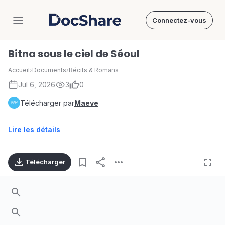
Connectez-vous
DocShare
Bitna sous le ciel de Séoul
Accueil
›
Documents
›
Récits & Romans
Jul 6, 2026
3
0
Télécharger par
Maeve
Lire les détails
Télécharger