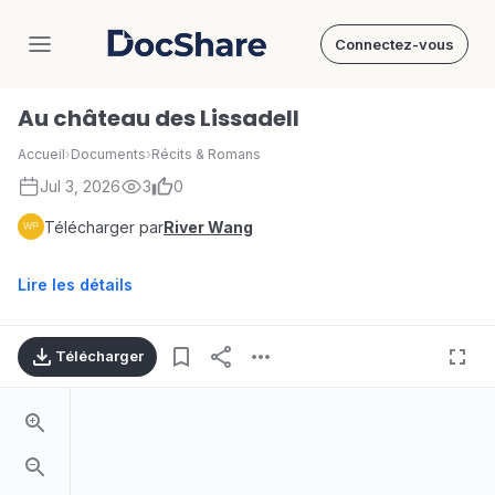
Connectez-vous
DocShare
Au château des Lissadell
Accueil
›
Documents
›
Récits & Romans
Jul 3, 2026
3
0
Télécharger par
River Wang
Lire les détails
Télécharger