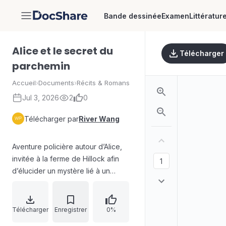
Bande dessinée
Examen
Littératur
DocShare
Alice et le secret du
Télécharger
parchemin
Accueil
›
Documents
›
Récits & Romans
Jul 3, 2026
2
0
Télécharger par
River Wang
Aventure policière autour d’Alice,
invitée à la ferme de Hillock afin
d’élucider un mystère lié à un
parchemin aux gravures
mystérieuses. Un appel anonyme,
interrompu brutalement, laisse
Télécharger
Enregistrer
0%
entendre que le message contenu