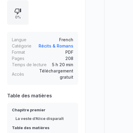
dans les images pourrait apporter
bonheur et joie à plusieurs
0%
personnes, tout en suggérant une
contrainte ou un danger. Le récit
s’ouvre sur la disparition de la veste
d’Alice, puis déroule une enquête
Langue
French
ponctuée de suspects, d’indices
Catégorie
Récits & Romans
Format
PDF
secrets et d’actions dramatiques
Pages
208
dans un univers d’énigmes.
Temps de lecture
5 h 20 min
Téléchargement
Accès
gratuit
Table des matières
Chapitre premier
La veste d’Alice disparaît
Table des matières