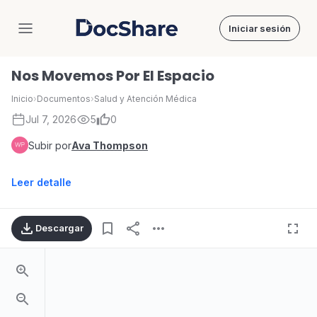
Iniciar sesión
DocShare
Nos Movemos Por El Espacio
Inicio
›
Documentos
›
Salud y Atención Médica
Jul 7, 2026
5
0
Subir por
Ava Thompson
Leer detalle
Descargar