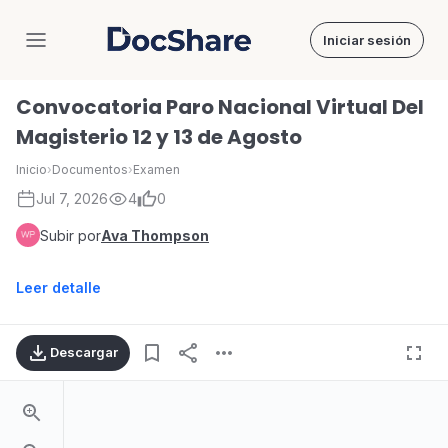
Iniciar sesión
DocShare
Convocatoria Paro Nacional Virtual Del
Magisterio 12 y 13 de Agosto
Inicio
›
Documentos
›
Examen
Jul 7, 2026
4
0
Subir por
Ava Thompson
Leer detalle
Descargar