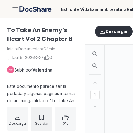
Estilo de Vida
Examen
Literatura
Re
DocShare
To Take An Enemy's
Descargar
Heart Vol 2 Chapter 8
Inicio
›
Documentos
›
Cómic
Jul 6, 2026
7
0
Subir por
Valentina
Este documento parece ser la
portada y algunas páginas internas
de un manga titulado "To Take An
Enemy's Heart", específicamente el
Volumen 2, Capítulo 8. El contenido
incluye información sobre el equipo
Descargar
Guardar
0%
de traducción, edición y limpieza