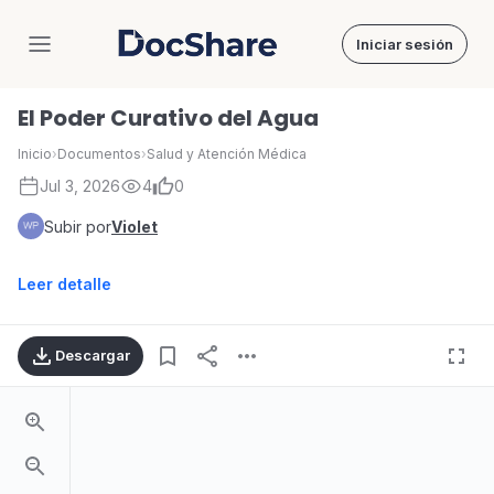
Iniciar sesión
DocShare
El Poder Curativo del Agua
Inicio
›
Documentos
›
Salud y Atención Médica
Jul 3, 2026
4
0
Subir por
Violet
Leer detalle
Descargar