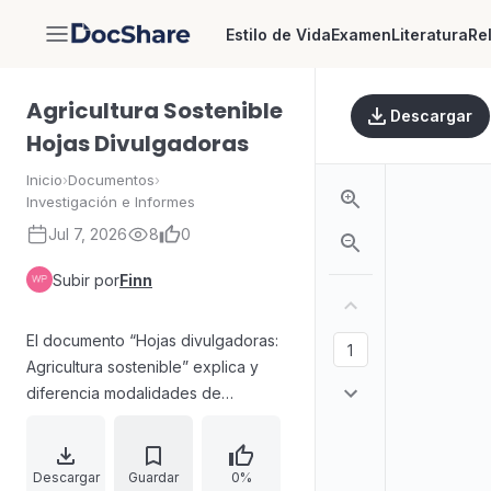
Estilo de Vida
Examen
Literatura
Re
DocShare
Agricultura Sostenible
Descargar
Hojas Divulgadoras
Inicio
›
Documentos
›
Investigación e Informes
Jul 7, 2026
8
0
Subir por
Finn
El documento “Hojas divulgadoras:
Agricultura sostenible” explica y
diferencia modalidades de
agricultura, en especial la
agricultura sostenible (AS) frente a
la agricultura orgánica/biológica y
Descargar
Guardar
0%