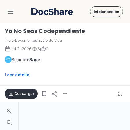
Iniciar sesión
DocShare
Ya No Seas Codependiente
Inicio
›
Documentos
›
Estilo de Vida
Jul 3, 2026
6
0
Subir por
Sage
Leer detalle
Descargar