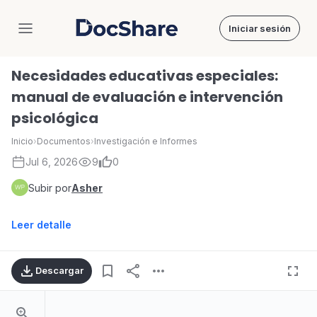
Iniciar sesión
DocShare
Necesidades educativas especiales:
manual de evaluación e intervención
psicológica
Inicio
›
Documentos
›
Investigación e Informes
Jul 6, 2026
9
0
Subir por
Asher
Leer detalle
Descargar