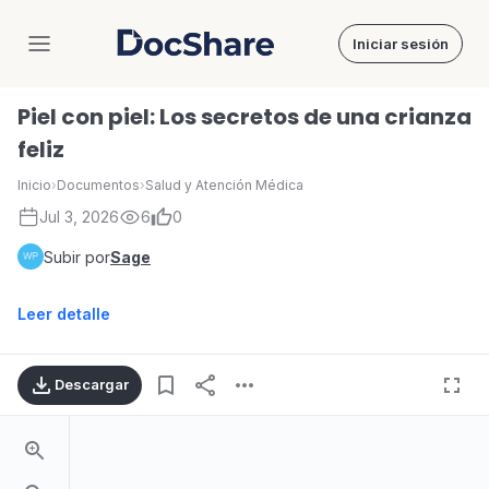
Iniciar sesión
DocShare
Piel con piel: Los secretos de una crianza
feliz
Inicio
›
Documentos
›
Salud y Atención Médica
Jul 3, 2026
6
0
Subir por
Sage
Leer detalle
Descargar