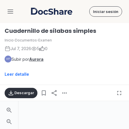
Iniciar sesión
DocShare
Cuadernillo de sílabas simples
Inicio
›
Documentos
›
Examen
Jul 7, 2026
5
0
Subir por
Aurora
Leer detalle
Descargar