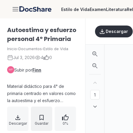
Estilo de Vida
Examen
Literatura
Re
DocShare
Autoestima y esfuerzo
Descargar
personal 4° Primaria
Inicio
›
Documentos
›
Estilo de Vida
Jul 3, 2026
4
0
Subir por
Finn
Material didáctico para 4° de
primaria centrado en valores como
la autoestima y el esfuerzo
personal. Incluye actividades de
reflexión sobre ideas previas
mediante preguntas guiadas,
Descargar
Guardar
0%
ejercicios para expresar