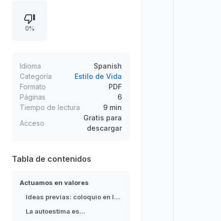
percepciones de uno mismo (frases
de autoevaluación, selección y
0%
subrayado) y dinámicas de
reconocimiento de cualidades y
responsabilidades. Propone
también una actividad de
Idioma
Spanish
clasificación según contextos
Categoría
Estilo de Vida
Formato
PDF
(casa, colegio y pandilla) con
Páginas
6
adjetivos personales, además de
Tiempo de lectura
9 min
lectura y conversación a partir de
Gratis para
Acceso
imágenes, reforzando la
descargar
comprensión del esfuerzo con un
texto de fábula.
Tabla de contenidos
Actuamos en valores
Ideas previas: coloquio en la clase
La autoestima es...