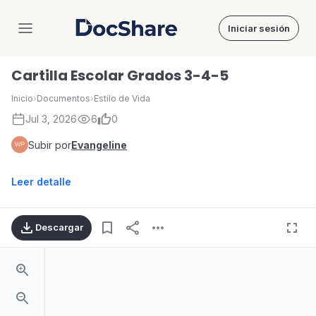
Iniciar sesión
DocShare
Cartilla Escolar Grados 3-4-5
Inicio
›
Documentos
›
Estilo de Vida
Jul 3, 2026
6
0
Subir por
Evangeline
Leer detalle
Descargar