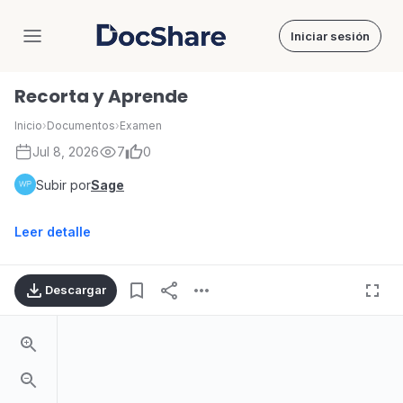
Iniciar sesión
DocShare
Recorta y Aprende
Inicio
›
Documentos
›
Examen
Jul 8, 2026
7
0
Subir por
Sage
Leer detalle
Descargar