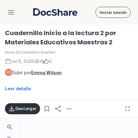
Iniciar sesión
DocShare
Cuadernillo Inicio a la lectura 2 por
Materiales Educativos Maestras 2
Inicio
›
Documentos
›
Examen
Jul 6, 2026
6
0
Subir por
Emma Wilson
Leer detalle
Descargar