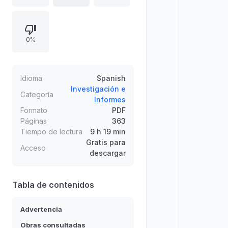
y su orientación al progreso
científico, delimitando su campo de
acción en la naturaleza mediante
0%
razón, observación y experiencia.
También defiende la tolerancia, la
libertad de pensamiento y la utilidad
educativa y social. Incluye un índice
Idioma
Spanish
estructurado por lecciones sobre
Investigación e
Categoría
Informes
lógica y fundamentos del
Formato
PDF
conocimiento.
Páginas
363
Tiempo de lectura
9 h 19 min
Gratis para
Acceso
descargar
Tabla de contenidos
Advertencia
Obras consultadas