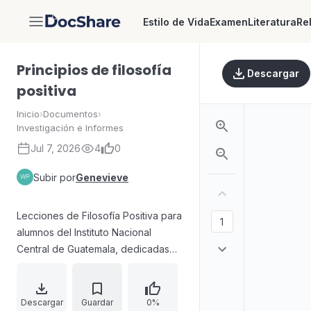
Estilo de Vida
Examen
Literatura
Re
DocShare
Principios de filosofía
Descargar
positiva
Inicio
›
Documentos
›
Investigación e Informes
Jul 7, 2026
4
0
Subir por
Genevieve
Lecciones de Filosofía Positiva para
alumnos del Instituto Nacional
Central de Guatemala, dedicadas
por el Dr. Dario González y
redactadas como texto didáctico.
Expone la definición del positivismo
Descargar
Guardar
0%