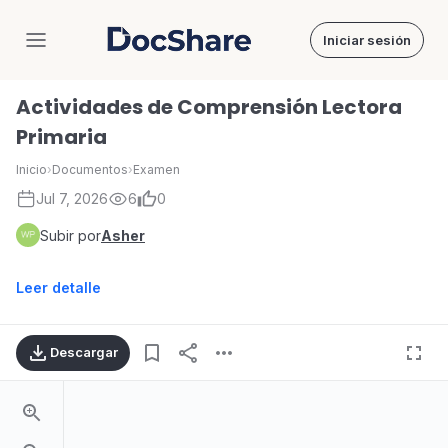
Iniciar sesión
DocShare
Actividades de Comprensión Lectora
Primaria
Inicio
›
Documentos
›
Examen
Jul 7, 2026
6
0
Subir por
Asher
Leer detalle
Descargar