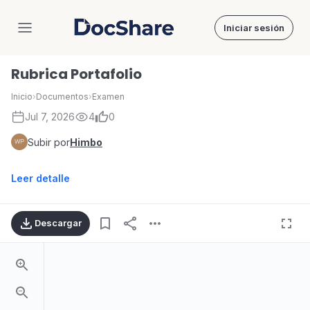
Iniciar sesión
DocShare
Rubrica Portafolio
Inicio
›
Documentos
›
Examen
Jul 7, 2026
4
0
Subir por
Himbo
Leer detalle
Descargar