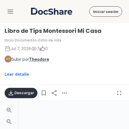
Iniciar sesión
DocShare
Libro de Tips Montessori Mi Casa
Inicio
›
Documentos
›
Estilo de Vida
Jul 7, 2026
7
0
Subir por
Theodore
Leer detalle
Descargar