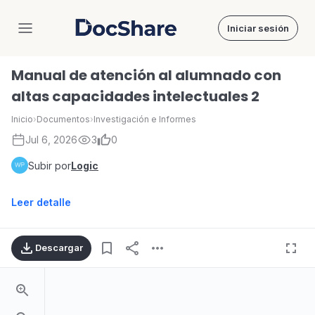
Iniciar sesión
DocShare
Manual de atención al alumnado con
altas capacidades intelectuales 2
Inicio
›
Documentos
›
Investigación e Informes
Jul 6, 2026
3
0
Subir por
Logic
Leer detalle
Descargar