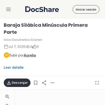
Iniciar sesión
DocShare
Baraja Silábica Minúscula Primera
Parte
Inicio
›
Documentos
›
Examen
Jul 7, 2026
4
0
Subir por
Aurelia
Leer detalle
Descargar