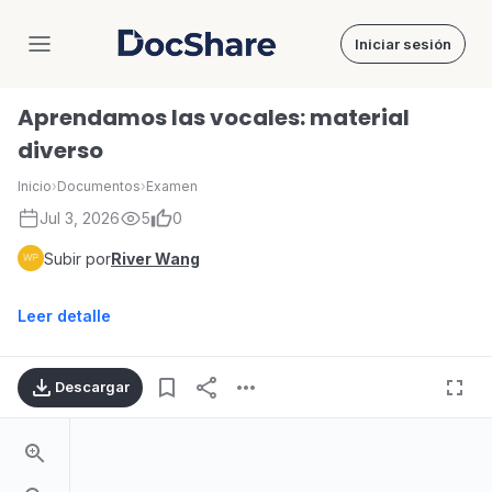
Iniciar sesión
DocShare
Aprendamos las vocales: material
diverso
Inicio
›
Documentos
›
Examen
Jul 3, 2026
5
0
Subir por
River Wang
Leer detalle
Descargar