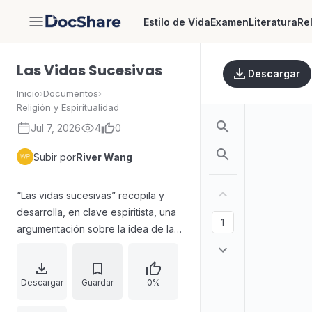
Estilo de Vida
Examen
Literatura
Re
DocShare
Las Vidas Sucesivas
Descargar
Inicio
›
Documentos
›
Religión y Espiritualidad
Jul 7, 2026
4
0
Subir por
River Wang
“Las vidas sucesivas” recopila y
desarrolla, en clave espiritista, una
argumentación sobre la idea de la
inmortalidad del alma y la existencia
de vidas sucesivas. El texto aborda
la situación histórica y filosófica en
Descargar
Guardar
0%
que dichas nociones fueron