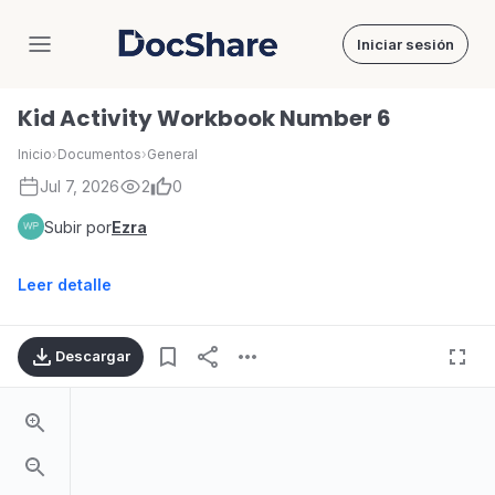
Iniciar sesión
DocShare
Kid Activity Workbook Number 6
Inicio
›
Documentos
›
General
Jul 7, 2026
2
0
Subir por
Ezra
Leer detalle
Descargar