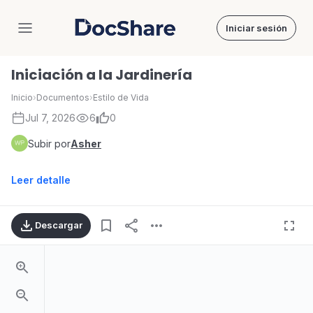
Iniciar sesión
DocShare
Iniciación a la Jardinería
Inicio
›
Documentos
›
Estilo de Vida
Jul 7, 2026
6
0
Subir por
Asher
Leer detalle
Descargar