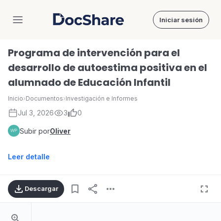
Iniciar sesión
DocShare
Programa de intervención para el
desarrollo de autoestima positiva en el
alumnado de Educación Infantil
Inicio
›
Documentos
›
Investigación e Informes
Jul 3, 2026
3
0
Subir por
Oliver
Leer detalle
Descargar