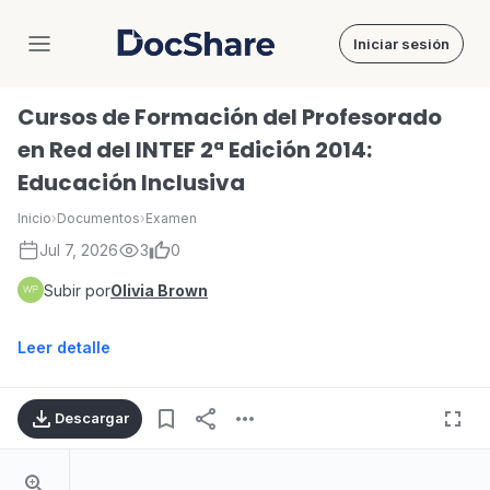
Iniciar sesión
DocShare
Cursos de Formación del Profesorado
en Red del INTEF 2ª Edición 2014:
Educación Inclusiva
Inicio
›
Documentos
›
Examen
Jul 7, 2026
3
0
Subir por
Olivia Brown
Leer detalle
Descargar