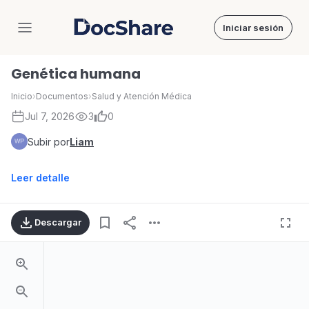
Iniciar sesión
DocShare
Genética humana
Inicio
›
Documentos
›
Salud y Atención Médica
Jul 7, 2026
3
0
Subir por
Liam
Leer detalle
Descargar