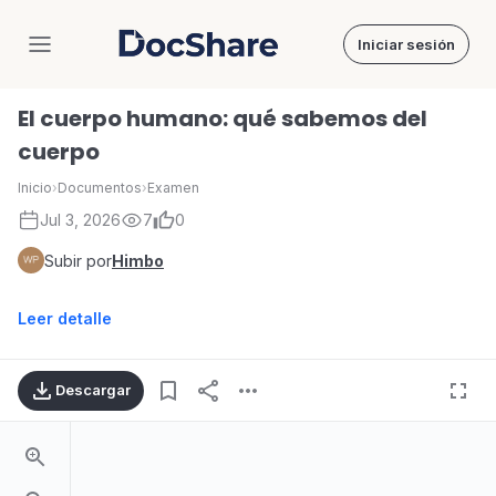
Iniciar sesión
DocShare
El cuerpo humano: qué sabemos del
cuerpo
Inicio
›
Documentos
›
Examen
Jul 3, 2026
7
0
Subir por
Himbo
Leer detalle
Descargar