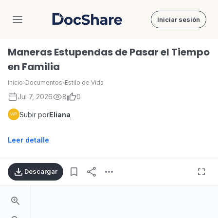
Iniciar sesión
DocShare
Maneras Estupendas de Pasar el Tiempo
en Familia
Inicio
›
Documentos
›
Estilo de Vida
Jul 7, 2026
8
0
Subir por
Eliana
Leer detalle
Descargar